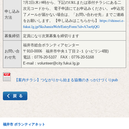
7月2日(木) 9時から、下記のURLまたは添付チラシにある二
次元コードから、 電子申請にてお申込みください。‌ ※申込完
申し込み
了メールが届かない場合は、「お問い合わせ先」までご連絡
方法
をお願いします。 【申し込みはこちらから】
https://shinsei.e-
fukui.lg.jp/SksJuminWeb/EntryForm?id=A7oe6jQG
募集締切
定員になり次第募集を締切ります
福井市総合ボランティアセンター‌‌‌‌‌‌‌‌‌
お問い合
〒910-0006 福井市中央１丁目２-１ (ハピリン4階‌‌‌‌‌‌‌‌)‌
わせ先
電話：0776-20-5107 FAX：0776-20-5168‌‌‌‌‌‌‌‌‌
E-mail：volunteer@city.fukui.lg.jp ‌
【案内チラシ】つながりから始まる協働のきっかけづくりpub
福井市 ボランティアネット