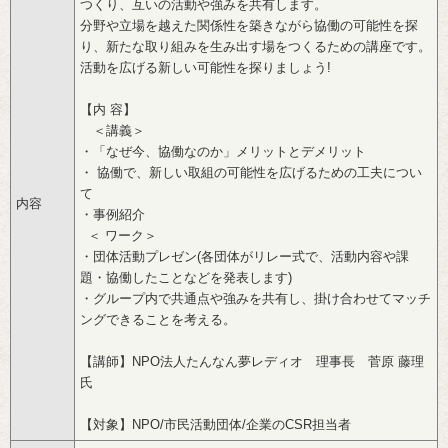
つくり、互いの活動や強みを共有します。
‌分野や立場を越えた関係性を築きながら協働の可能性を探
り、新たな取り組みを生み出す場をつくるための講座です。
活動を広げる新しい可能性を探りましょう!
‌【内 容】
‌ ＜講義＞
‌・「なぜ今、協働なのか」メリットとデメリット
‌・ 協働で、新しい取組の可能性を広げるための工夫につい
て
内容
‌・事例紹介
‌ ＜ ワーク＞
‌・団体活動プレゼン(各団体がリレー式で、活動内容や課
題・協働したことなどを発表します)
‌・グループ内で共通点や強みを共有し、掛け合わせてマッチ
ングできることを考える。
‌【講師】NPO法人たんなん夢レディオ 理事長 菅原 藤理
氏
‌【対象】NPO/市民活動団体/企業のCSR担当者