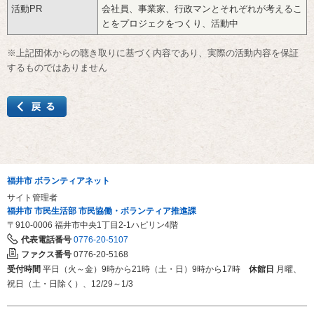
活動PR
会社員、事業家、行政マンとそれぞれが考えるこ
とをプロジェクをつくり、活動中
※上記団体からの聴き取りに基づく内容であり、実際の活動内容を保証
するものではありません
福井市 ボランティアネット
サイト管理者
福井市 市民生活部 市民協働・ボランティア推進課
〒910-0006
福井市中央1丁目2-1ハピリン4階
代表電話番号
0776-20-5107
ファクス番号
0776-20-5168
受付時間
平日（火～金）9時から21時（土・日）9時から17時
休館日
月曜、
祝日（土・日除く）、12/29～1/3