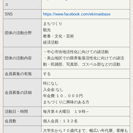
ス
SNS
https://www.facebook.com/ekimaebase
まちづくり
観光
団体の活動分野
教養・文化・芸術
経済活動
・中心市街地活性化に向けての諸活動‌
団体の活動内容
・美山地区での限界集落活性化に向けての諸活
動・民踊部、写真部、ゴスペル部などの活動
会員募集の有無
する
特になし ‌
入会金:なし‌
会員募集の詳細
年会費:１０，０００円‌
まちづくりに興味のある方
活動日・時間
毎月第４火曜日 １９時～
会員数
個人会員：１３２名
大学生から７０歳代まで、幅広い年代層、業種も