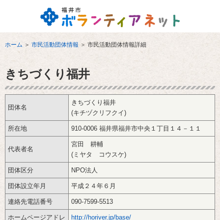
ホーム
＞
市民活動団体情報
＞
市民活動団体情報詳細
きちづくり福井
きちづくり福井
団体名
(キチヅクリフクイ)
所在地
910-0006 福井県福井市中央１丁目１４－１１
宮田 耕輔
代表者名
(ミヤタ コウスケ)
団体区分
NPO法人
団体設立年月
平成２４年６月
連絡先電話番号
090-7599-5513
ホームページアドレ
http://horiver.jp/base/