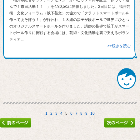
福井市総合ボランティアセンターがハピリン６周年記念「作って！遊
んで！市民活動！！！」を4/30,5/1に開催しました。2日目には、福井芸
術・文化フォーラム（以下芸文）の協力で「クラフトスマートボールを
作ってあそぼう！」が行われ、１８組の親子が段ボールで世界にひとつ
のオリジナルスマートボールを作りました。講師の指導で親子がスマー
トボール作りに挑戦する会場には、芸術・文化活動を裏で支えるボラン
ティア...
>>続きを読む
1
2
3
4
5
6
7
8
9
10