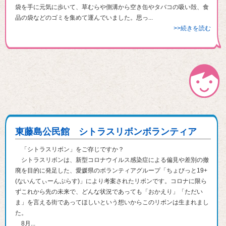
袋を手に元気に歩いて、草むらや側溝から空き缶やタバコの吸い殻、食
品の袋などのゴミを集めて運んでいました。思っ...
>>続きを読む
東藤島公民館 シトラスリボンボランティア
「シトラスリボン」をご存じですか？
シトラスリボンは、新型コロナウイルス感染症による偏見や差別の撤
廃を目的に発足した、愛媛県のボランティアグループ「ちょびっと19+
(ないんてぃーんぷらす)」により考案されたリボンです。コロナに限ら
ずこれから先の未来で、どんな状況であっても「おかえり」「ただい
ま」を言える街であってほしいという想いからこのリボンは生まれまし
た。
8月...