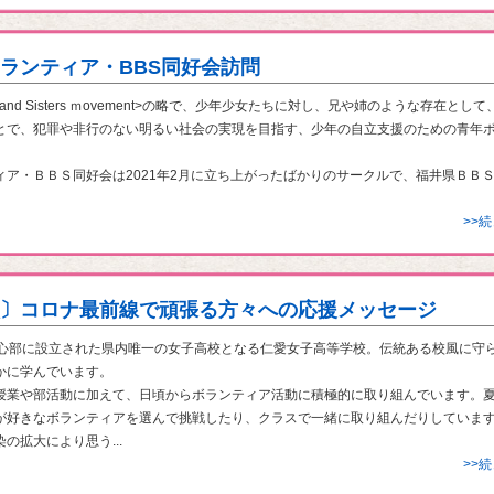
ランティア・BBS同好会訪問
hers and Sisters ｍovement>の略で、少年少女たちに対し、兄や姉のような存在とし
とで、犯罪や非行のない明るい社会の実現を目指す、少年の自立支援のための青年
ィア・ＢＢＳ同好会は2021年2月に立ち上がったばかりのサークルで、福井県ＢＢ
>>
〕コロナ最前線で頑張る方々への応援メッセージ
心部に設立された県内唯一の女子高校となる仁愛女子高等学校。伝統ある校風に守
かに学んでいます。
業や部活動に加えて、日頃からボランティア活動に積極的に取り組んでいます。
が好きなボランティアを選んで挑戦したり、クラスで一緒に取り組んだりしていま
の拡大により思う...
>>