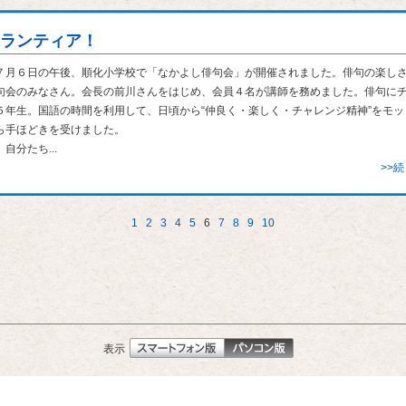
ランティア！
月６日の午後、順化小学校で「なかよし俳句会」が開催されました。俳句の楽し
句会のみなさん。会長の前川さんをはじめ、会員４名が講師を務めました。俳句に
５年生。国語の時間を利用して、日頃から“仲良く・楽しく・チャレンジ精神”をモッ
ら手ほどきを受けました。
分たち...
>>
1
2
3
4
5
6
7
8
9
10
表示