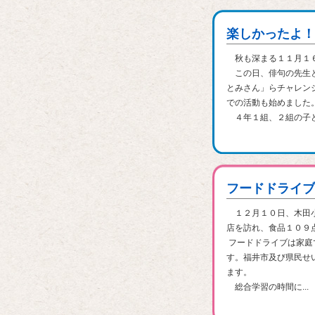
楽しかったよ！
秋も深まる１１月１６
この日、俳句の先生と
とみさん」らチャレン
での活動も始めました
４年１組、２組の子ど
フードドライブ
１２月１０日、木田小
店を訪れ、食品１０９
フードドライブは家庭
す。福井市及び県民せ
ます。
総合学習の時間に...