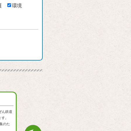
護
環境
ぜん鉄道
ます。
集のた