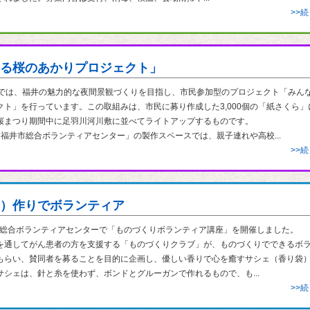
>>
る桜のあかりプロジェクト」
りでは、福井の魅力的な夜間景観づくりを目指し、市民参加型のプロジェクト「みん
ト」を行っています。この取組みは、市民に募り作成した3,000個の「紙さくら」に
桜まつり期間中に足羽川河川敷に並べてライトアップするものです。
福井市総合ボランティアセンター」の製作スペースでは、親子連れや高校...
>>
）作りでボランティア
井市総合ボランティアセンターで「ものづくりボランティア講座」を開催しました。
を通してがん患者の方を支援する「ものづくりクラブ」が、ものづくりでできるボ
もらい、賛同者を募ることを目的に企画し、優しい香りで心を癒すサシェ（香り袋
シェは、針と糸を使わず、ボンドとグルーガンで作れるもので、も...
>>