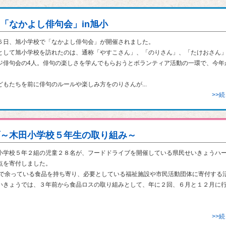
「なかよし俳句会」in旭小
日、旭小学校で「なかよし俳句会」が開催されました。
して旭小学校を訪れたのは、通称「やすこさん」、「のりさん」、「たけおさん
ジ俳句会の4人。俳句の楽しさを学んでもらおうとボランティア活動の一環で、今年
。
もたちを前に俳句のルールや楽しみ方をのりさんが...
>>
～木田小学校５年生の取り組み～
学校５年２組の児童２８名が、フードドライブを開催している県民せいきょうハ
点を寄付しました。
で余っている食品を持ち寄り、必要としている福祉施設や市民活動団体に寄付する
いきょうでは、３年前から食品ロスの取り組みとして、年に２回、６月と１２月に
>>