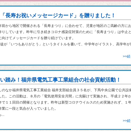
「長寿お祝いメッセージカード」を贈りました！
前から地区で開催される「長寿まつり」に合わせて、児童が地区のご高齢の方に
作りしています。昨年に引き続きコロナ感染症対策のために「長寿まつり」は中止
に向けてメッセージカードを贈り続けています。
徒が「いつもありがとう」というタイトルを書いて、中学年がイラスト、高学年が
>>
い踏み！福井県電気工事工業組合の社会貢献活動！
のなか福井県電気工事工業組合 福井支部組合員３５名が、下馬中央公園で公共設
した。この活動は、８月の「電気使用安全月間」に先駆けて実施され、平成２２年
年で１１回目の開催となります。昨年は新型コロナウイルスのため実施されず、１
作業に一段と気合が入っていました。
..
>>