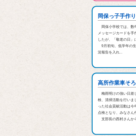
岡保っ子手作り
岡保小学校では、数年
メッセージカードを手
したが、「敬老の日」
9月初旬、低学年の生
況報告を入れ...
高所作業車そろ
梅雨明けの強い日差し
検、清掃活動を行いま
った社会貢献活動は今
点検となり、みなさん
支部長の西村さんから.