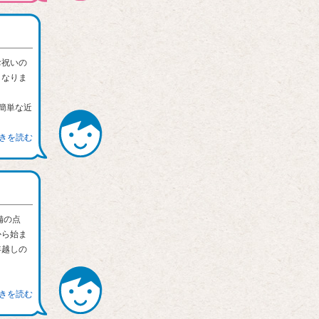
お祝いの
となりま
簡単な近
続きを読む
備の点
から始ま
年越しの
続きを読む