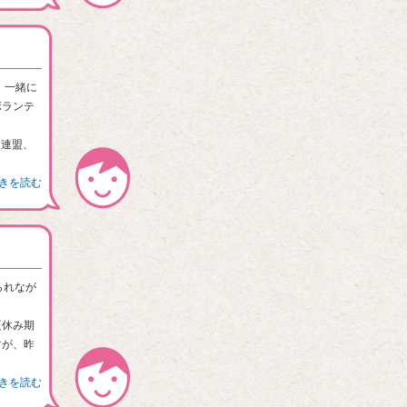
て、一緒に
ボランテ
Ｓ連盟、
続きを読む
られなが
夏休み期
すが、昨
続きを読む