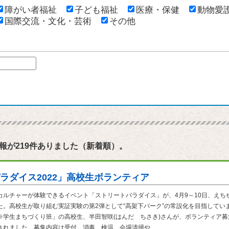
障がい者福祉
子ども福祉
医療・保健
動物愛
国際交流・文化・芸術
その他
報が219件ありました（新着順）。
ラダイス2022」高校生ボランティア
カルチャーが体験できるイベント「ストリートパラダイス」が、4月9～10日、えち
た。高校生が取り組む実証実験の第2弾として“高架下パーク”の常設化を目指してい
※学生まちづくり班」の高校生、半田智咲(はんだ ちさき)さんが、ボランティア募
れました。募集内容は受付、消毒、検温、会場清掃や...