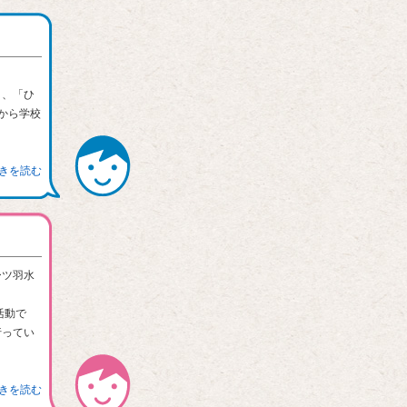
」、「ひ
から学校
続きを読む
ーツ羽水
活動で
行ってい
続きを読む