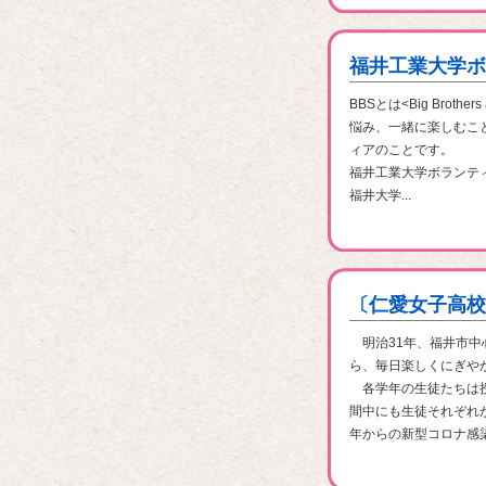
福井工業大学ボ
BBSとは<Big Brot
悩み、一緒に楽しむこ
ィアのことです。
福井工業大学ボランテ
福井大学...
〔仁愛女子高校
明治31年、福井市中
ら、毎日楽しくにぎや
各学年の生徒たちは授
間中にも生徒それぞれ
年からの新型コロナ感染