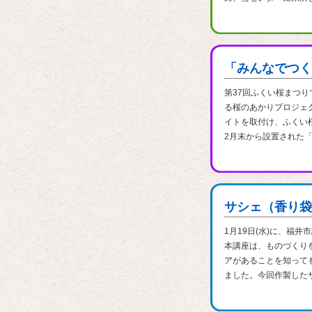
「みんなでつく
第37回ふくい桜まつ
る桜のあかりプロジェク
イトを取付け、ふくい
2月末から設置された「
サシェ（香り袋
1月19日(水)に、福
本講座は、ものづくり
アがあることを知って
ました。今回作製したサ