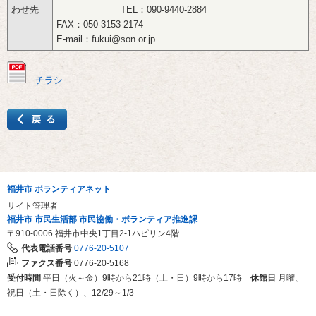
わせ先
TEL：090-9440‐2884‌
FAX：050-3153‐2174‌
E-mail：fukui@son.or.jp
チラシ
福井市 ボランティアネット
サイト管理者
福井市 市民生活部 市民協働・ボランティア推進課
〒910-0006
福井市中央1丁目2-1ハピリン4階
代表電話番号
0776-20-5107
ファクス番号
0776-20-5168
受付時間
平日（火～金）9時から21時（土・日）9時から17時
休館日
月曜、
祝日（土・日除く）、12/29～1/3